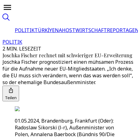
POLITIK
TÜRKİYE
NAHOST
WIRTSCHAFT
REPORTAGEN
POLITIK
2 MIN. LESEZEIT
Joschka Fischer rechnet mit schwieriger EU-Erweiterung
Joschka Fischer prognostiziert einen mühsamen Prozess
für die Aufnahme neuer EU-Mitgliedstaaten. „Ich denke,
die EU muss sich verändern, wenn das was werden soll“,
so der ehemalige Bundesaußenminister.
Teilen
01.05.2024, Brandenburg, Frankfurt (Oder):
Radoslaw Sikorski (l-r), Außenminister von
Polen, Annalena Baerbock (Bündnis 90/Die