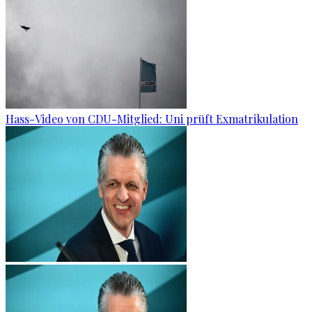
Hass-Video von CDU-Mitglied: Uni prüft Exmatrikulation