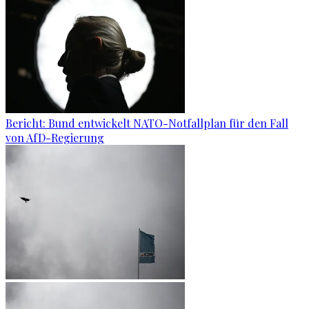
Bericht: Bund entwickelt NATO-Notfallplan für den Fall
von AfD-Regierung