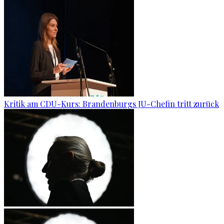
Kritik am CDU-Kurs: Brandenburgs JU-Chefin tritt zurück