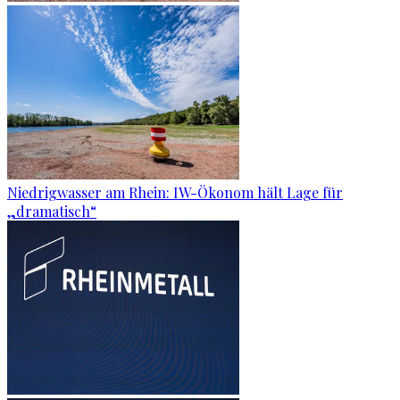
Niedrigwasser am Rhein: IW-Ökonom hält Lage für
„dramatisch“