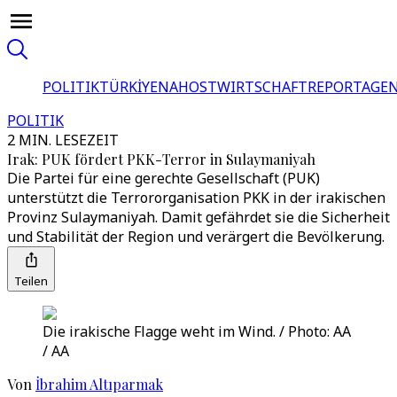
POLITIK
TÜRKİYE
NAHOST
WIRTSCHAFT
REPORTAGEN
POLITIK
2 MIN. LESEZEIT
Irak: PUK fördert PKK-Terror in Sulaymaniyah
Die Partei für eine gerechte Gesellschaft (PUK)
unterstützt die Terrororganisation PKK in der irakischen
Provinz Sulaymaniyah. Damit gefährdet sie die Sicherheit
und Stabilität der Region und verärgert die Bevölkerung.
Teilen
Die irakische Flagge weht im Wind. / Photo: AA
/ AA
Von
İbrahim Altıparmak