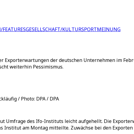
/FEATURES
GESELLSCHAFT/KULTUR
SPORT
MEINUNG
h der Exporterwartungen der deutschen Unternehmen im Febr
scht weiterhin Pessimismus.
kläufig / Photo: DPA / DPA
aut Umfrage des Ifo-Instituts leicht aufgehellt. Die Expor
as Institut am Montag mitteilte. Zuwächse bei den Exporte