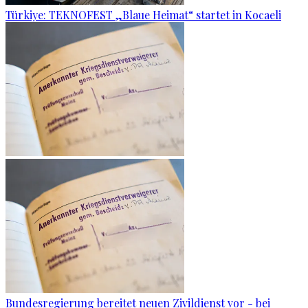
Türkiye: TEKNOFEST „Blaue Heimat“ startet in Kocaeli
Bundesregierung bereitet neuen Zivildienst vor - bei