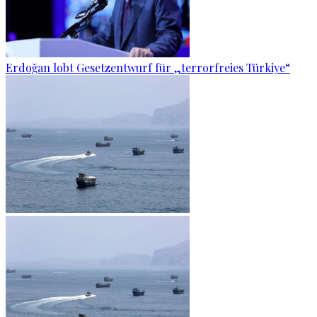
Erdoğan lobt Gesetzentwurf für „terrorfreies Türkiye“