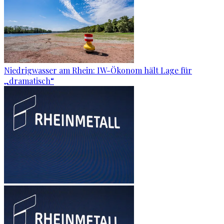
Niedrigwasser am Rhein: IW-Ökonom hält Lage für
„dramatisch“