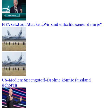
FIFA setzt auf Attacke: „Wir sind entschlossener denn je“
US-Medien: Sprengstoff-Drohne könnte Russland
gehören