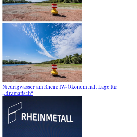
Niedrigwasser am Rhein: IW-Ökonom hält Lage für
„dramatisch“