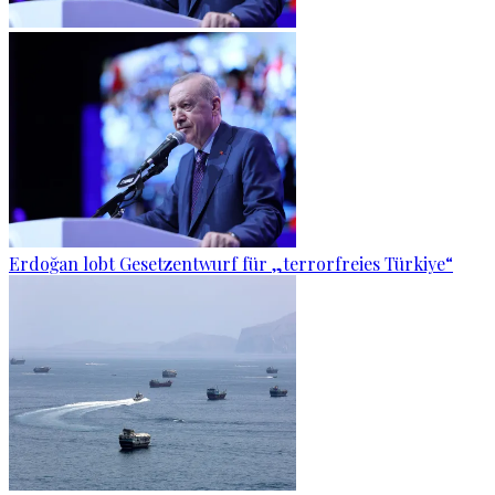
Erdoğan lobt Gesetzentwurf für „terrorfreies Türkiye“