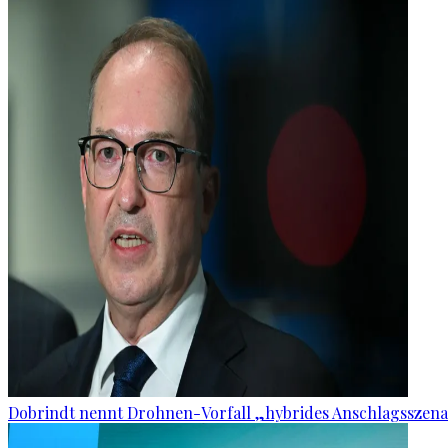
Dobrindt nennt Drohnen-Vorfall „hybrides Anschlagsszena