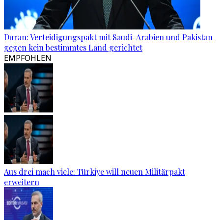
Duran: Verteidigungspakt mit Saudi-Arabien und Pakistan
gegen kein bestimmtes Land gerichtet
EMPFOHLEN
Aus drei mach viele: Türkiye will neuen Militärpakt
erweitern