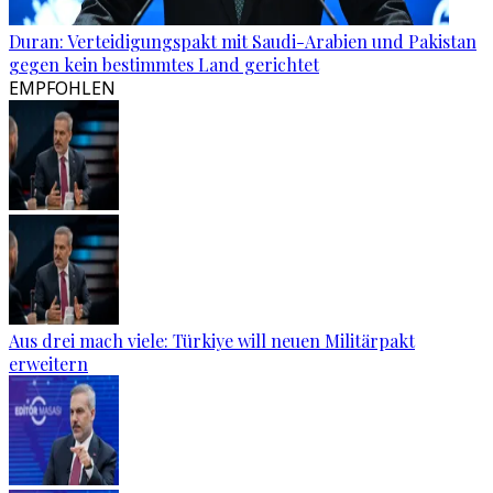
Duran: Verteidigungspakt mit Saudi-Arabien und Pakistan
gegen kein bestimmtes Land gerichtet
EMPFOHLEN
Aus drei mach viele: Türkiye will neuen Militärpakt
erweitern