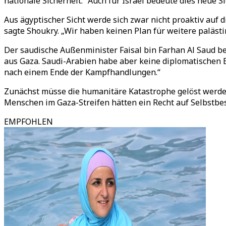
nationale Sicherheit.“ Auch für Israel bedeute dies neue 
Aus ägyptischer Sicht werde sich zwar nicht proaktiv auf d
sagte Shoukry. „Wir haben keinen Plan für weitere palästi
Der saudische Außenminister Faisal bin Farhan Al Saud be
aus Gaza. Saudi-Arabien habe aber keine diplomatischen B
nach einem Ende der Kampfhandlungen.“
Zunächst müsse die humanitäre Katastrophe gelöst werden, 
Menschen im Gaza-Streifen hätten ein Recht auf Selbstbesti
EMPFOHLEN