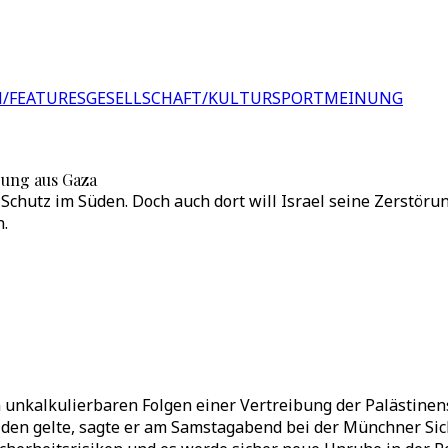
/FEATURES
GESELLSCHAFT/KULTUR
SPORT
MEINUNG
bung aus Gaza
 Schutz im Süden. Doch auch dort will Israel seine Zerstör
.
unkalkulierbaren Folgen einer Vertreibung der Palästinens
den gelte, sagte er am Samstagabend bei der Münchner Sic