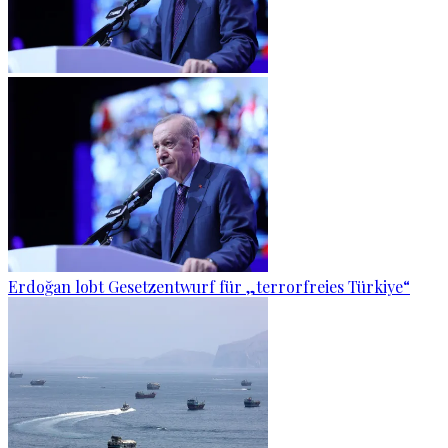
Erdoğan lobt Gesetzentwurf für „terrorfreies Türkiye“