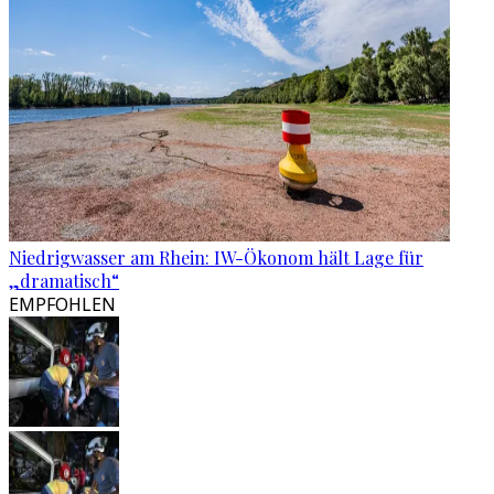
Niedrigwasser am Rhein: IW-Ökonom hält Lage für
„dramatisch“
EMPFOHLEN