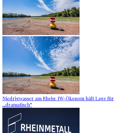
Niedrigwasser am Rhein: IW-Ökonom hält Lage für
„dramatisch“