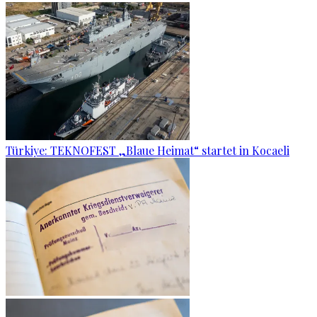
Türkiye: TEKNOFEST „Blaue Heimat“ startet in Kocaeli