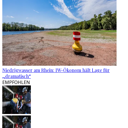
Niedrigwasser am Rhein: IW-Ökonom hält Lage für
„dramatisch“
EMPFOHLEN