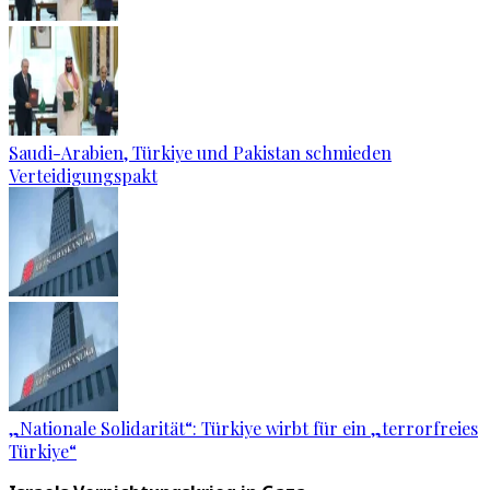
Saudi-Arabien, Türkiye und Pakistan schmieden
Verteidigungspakt
„Nationale Solidarität“: Türkiye wirbt für ein „terrorfreies
Türkiye“