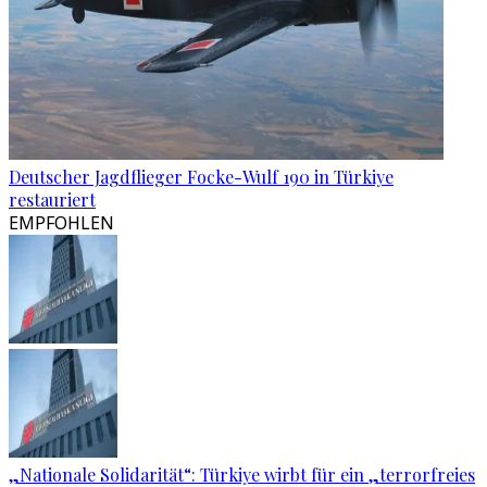
Deutscher Jagdflieger Focke-Wulf 190 in Türkiye
restauriert
EMPFOHLEN
„Nationale Solidarität“: Türkiye wirbt für ein „terrorfreies