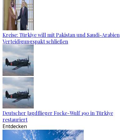
Kreise: Türkiye will mit Pakistan und Saudi-Arabien
Verteidigungspakt schließen
Deutscher Jagdflieger Focke-Wulf 190 in Türkiye
restauriert
Entdecken