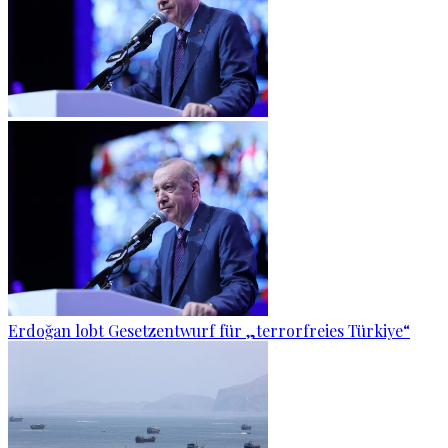
Erdoğan lobt Gesetzentwurf für „terrorfreies Türkiye“