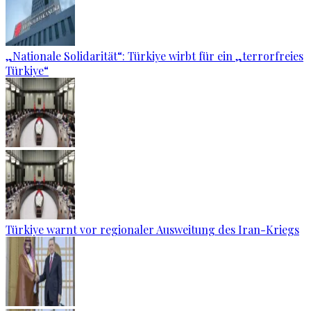
„Nationale Solidarität“: Türkiye wirbt für ein „terrorfreies
Türkiye“
Türkiye warnt vor regionaler Ausweitung des Iran-Kriegs