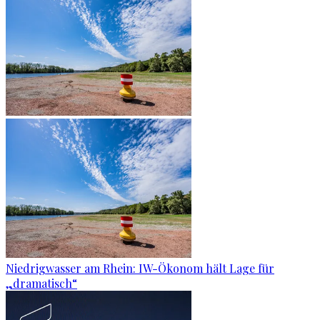
Niedrigwasser am Rhein: IW-Ökonom hält Lage für
„dramatisch“