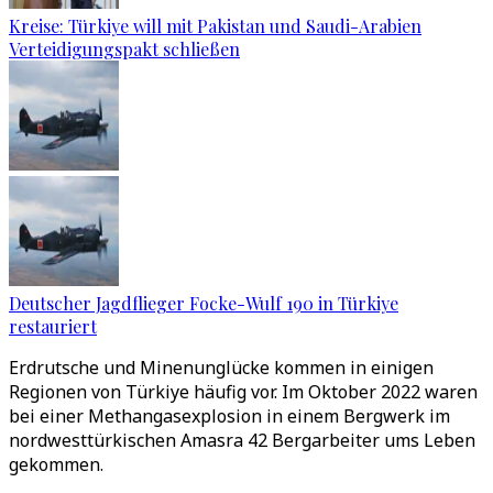
Kreise: Türkiye will mit Pakistan und Saudi-Arabien
Verteidigungspakt schließen
Deutscher Jagdflieger Focke-Wulf 190 in Türkiye
restauriert
Erdrutsche und Minenunglücke kommen in einigen
Regionen von Türkiye häufig vor. Im Oktober 2022 waren
bei einer Methangasexplosion in einem Bergwerk im
nordwesttürkischen Amasra 42 Bergarbeiter ums Leben
gekommen.