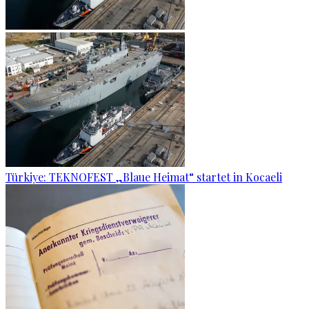
Türkiye: TEKNOFEST „Blaue Heimat“ startet in Kocaeli