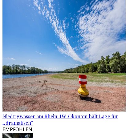
Niedrigwasser am Rhein: IW-Ökonom hält Lage für
„dramatisch“
EMPFOHLEN