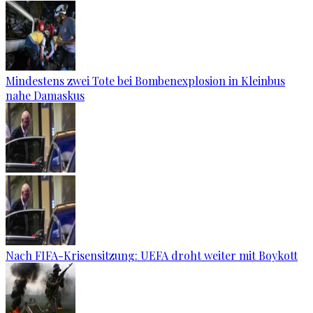
Mindestens zwei Tote bei Bombenexplosion in Kleinbus
nahe Damaskus
Nach FIFA-Krisensitzung: UEFA droht weiter mit Boykott