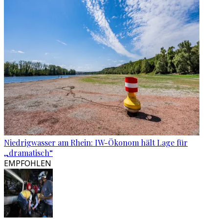
Niedrigwasser am Rhein: IW-Ökonom hält Lage für
„dramatisch“
EMPFOHLEN