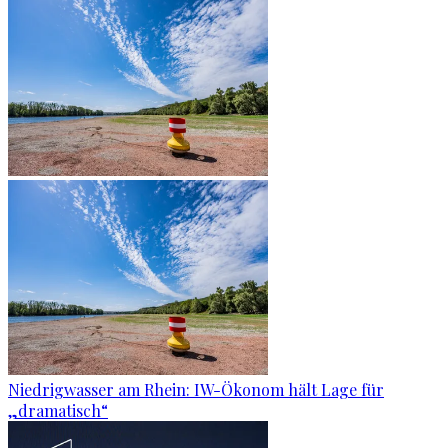
Niedrigwasser am Rhein: IW-Ökonom hält Lage für
„dramatisch“