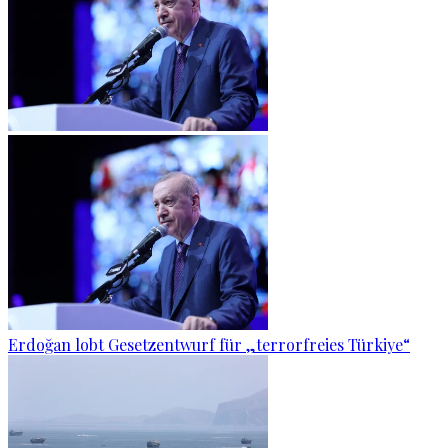
Erdoğan lobt Gesetzentwurf für „terrorfreies Türkiye“