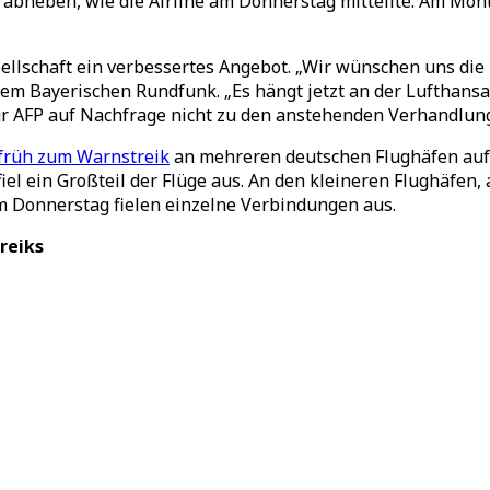
 abheben, wie die Airline am Donnerstag mitteilte. Am Mon
esellschaft ein verbessertes Angebot. „Wir wünschen uns die
em Bayerischen Rundfunk. „Es hängt jetzt an der Lufthans
r AFP auf Nachfrage nicht zu den anstehenden Verhandlun
gfrüh zum Warnstreik
an mehreren deutschen Flughäfen auf
l ein Großteil der Flüge aus. An den kleineren Flughäfen,
m Donnerstag fielen einzelne Verbindungen aus.
reiks