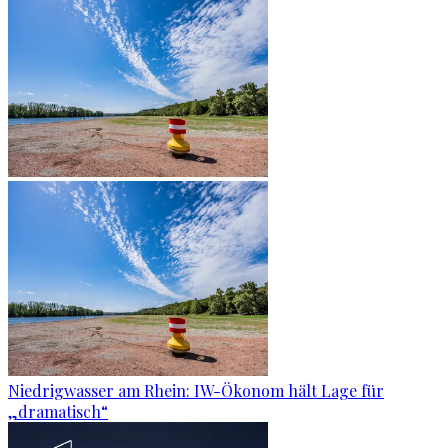
Niedrigwasser am Rhein: IW-Ökonom hält Lage für
„dramatisch“