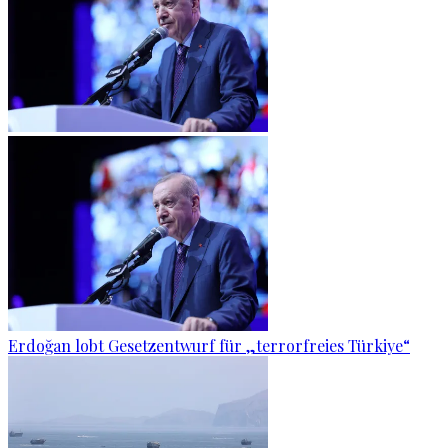
Erdoğan lobt Gesetzentwurf für „terrorfreies Türkiye“