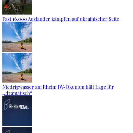
Fast 16.000 Ausländer kämpfen auf ukrainischer Seite
Niedrigwasser am Rhein: IW-Ökonom hält Lage für
„dramatisch“