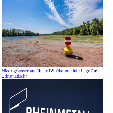
Niedrigwasser am Rhein: IW-Ökonom hält Lage für
„dramatisch“