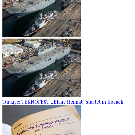
Türkiye: TEKNOFEST „Blaue Heimat“ startet in Kocaeli