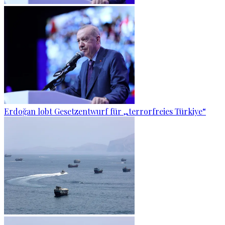
Erdoğan lobt Gesetzentwurf für „terrorfreies Türkiye“