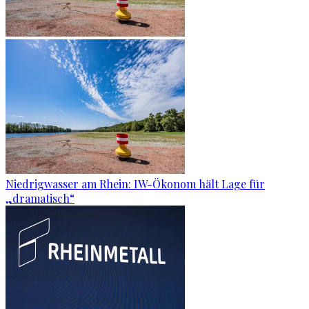
Niedrigwasser am Rhein: IW-Ökonom hält Lage für
„dramatisch“