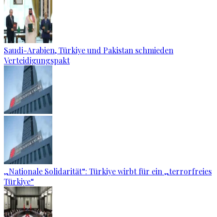
Saudi-Arabien, Türkiye und Pakistan schmieden
Verteidigungspakt
„Nationale Solidarität“: Türkiye wirbt für ein „terrorfreies
Türkiye“