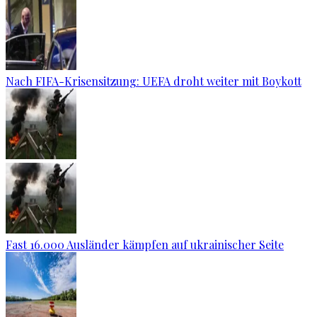
Nach FIFA-Krisensitzung: UEFA droht weiter mit Boykott
Fast 16.000 Ausländer kämpfen auf ukrainischer Seite