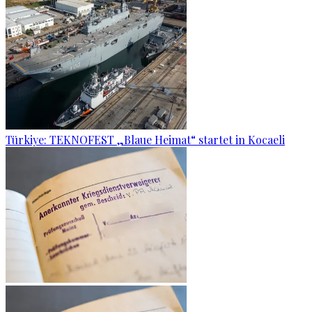
Türkiye: TEKNOFEST „Blaue Heimat“ startet in Kocaeli