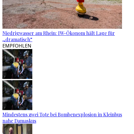
Niedrigwasser am Rhein: IW-Ökonom hält Lage für
„dramatisch“
EMPFOHLEN
Mindestens zwei Tote bei Bombenexplosion in Kleinbus
nahe Damaskus