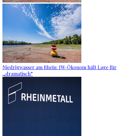
Niedrigwasser am Rhein: IW-Ökonom hält Lage für
„dramatisch“