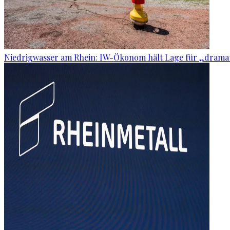
Niedrigwasser am Rhein: IW-Ökonom hält Lage für „dramat