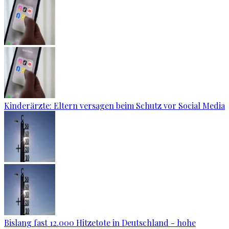
Kinderärzte: Eltern versagen beim Schutz vor Social Media
Bislang fast 12.000 Hitzetote in Deutschland - hohe