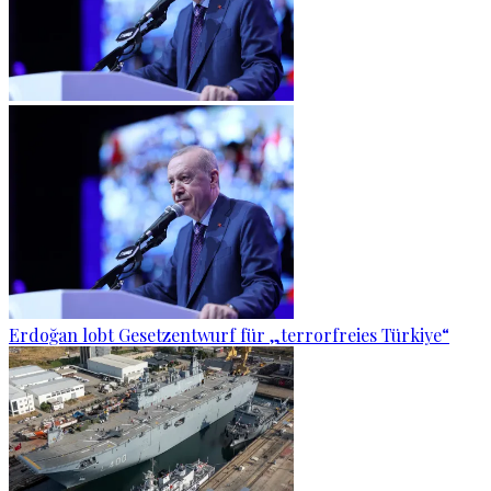
Erdoğan lobt Gesetzentwurf für „terrorfreies Türkiye“