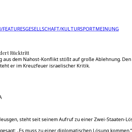
/FEATURES
GESELLSCHAFT/KULTUR
SPORT
MEINUNG
dert Rücktritt
 aus dem Nahost-Konflikt stößt auf große Ablehnung. Den 
ht er im Kreuzfeuer israelischer Kritik.
A
usgen, steht seit seinem Aufruf zu einer Zwei-Staaten-Lös
gesagt: „Es muss zu einer diplomatischen Lösung kommen.“