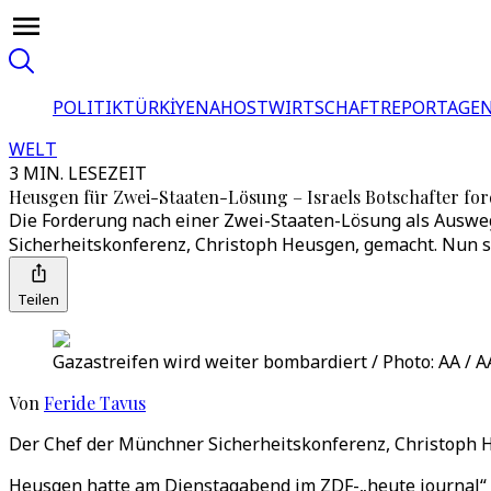
POLITIK
TÜRKİYE
NAHOST
WIRTSCHAFT
REPORTAGEN
WELT
3 MIN. LESEZEIT
Heusgen für Zwei-Staaten-Lösung – Israels Botschafter for
Die Forderung nach einer Zwei-Staaten-Lösung als Ausweg
Sicherheitskonferenz, Christoph Heusgen, gemacht. Nun ste
Teilen
Gazastreifen wird weiter bombardiert / Photo: AA / A
Von
Feride Tavus
Der Chef der Münchner Sicherheitskonferenz, Christoph He
Heusgen hatte am Dienstagabend im ZDF-„heute journal“ 