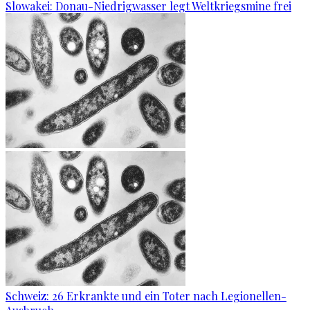
Slowakei: Donau-Niedrigwasser legt Weltkriegsmine frei
Schweiz: 26 Erkrankte und ein Toter nach Legionellen-