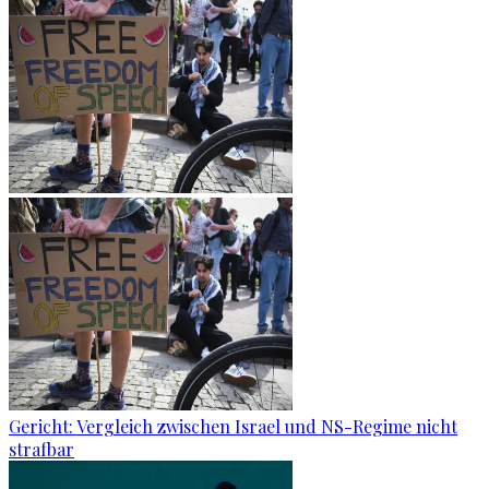
Gericht: Ver­gleich zwi­schen Is­ra­el und NS-Re­gime nicht
straf­bar