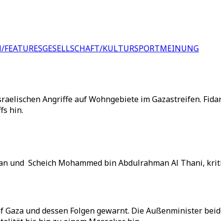
/FEATURES
GESELLSCHAFT/KULTUR
SPORT
MEINUNG
israelischen Angriffe auf Wohngebiete im Gazastreifen. Fid
fs hin.
an und Scheich Mohammed bin Abdulrahman Al Thani, kritisi
uf Gaza und dessen Folgen gewarnt. Die Außenminister bei