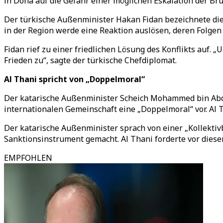
in Doha auf die Gefahr einer möglichen Eskalation der Bru
Der türkische Außenminister Hakan Fidan bezeichnete die
in der Region werde eine Reaktion auslösen, deren Folgen
Fidan rief zu einer friedlichen Lösung des Konflikts auf.
Frieden zu“, sagte der türkische Chefdiplomat.
Al Thani spricht von „Doppelmoral“
Der katarische Außenminister Scheich Mohammed bin Abdul
internationalen Gemeinschaft eine „Doppelmoral“ vor. Al Th
Der katarische Außenminister sprach von einer „Kollektivb
Sanktionsinstrument gemacht. Al Thani forderte vor diese
EMPFOHLEN