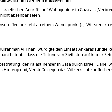
talität bis hin zu einem Massaker hin.
 israelischen Angriffe auf Wohngebiete in Gaza als „Verbr
 nicht absehbar seien.
 „Unsere Region steht an einem Wendepunkt (...). Wir steuer
rahman Al Thani würdigte den Einsatz Ankaras für die Rech
ani betonte, dass die Tötung von Zivilisten auf keiner Seite
estrafung“ der Palästinenser in Gaza durch Israel. Dabei w
m Hintergrund, Verstöße gegen das Völkerrecht zur Rechens