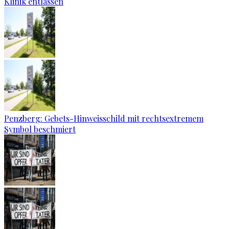
Klinik entlassen
Penzberg: Gebets-Hinweisschild mit rechtsextremem
Symbol beschmiert