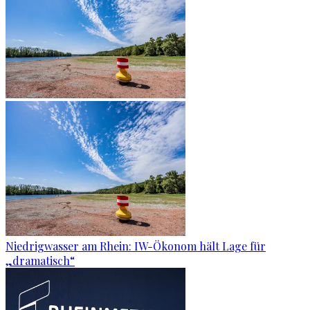
Niedrigwasser am Rhein: IW-Ökonom hält Lage für
„dramatisch“