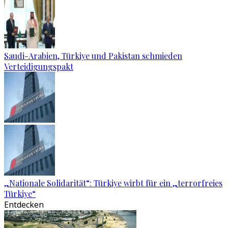
Saudi-Arabien, Türkiye und Pakistan schmieden
Verteidigungspakt
„Nationale Solidarität“: Türkiye wirbt für ein „terrorfreies
Türkiye“
Entdecken