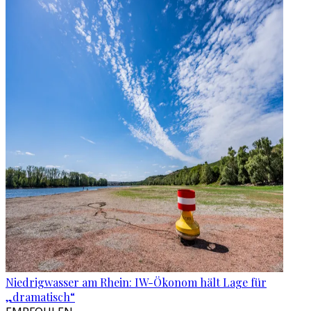
Niedrigwasser am Rhein: IW-Ökonom hält Lage für
„dramatisch“