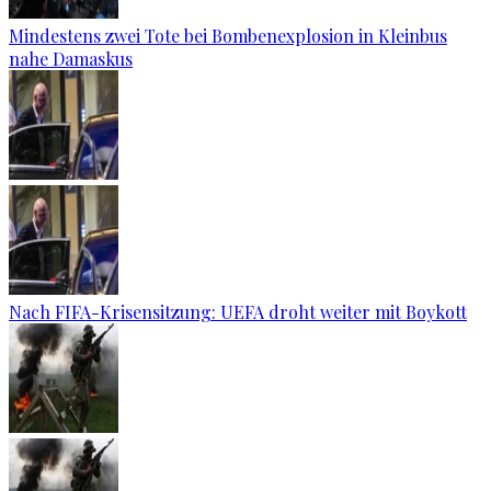
Mindestens zwei Tote bei Bombenexplosion in Kleinbus
nahe Damaskus
Nach FIFA-Krisensitzung: UEFA droht weiter mit Boykott