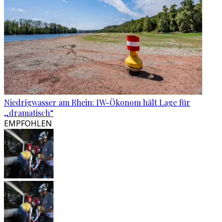
Niedrigwasser am Rhein: IW-Ökonom hält Lage für
„dramatisch“
EMPFOHLEN