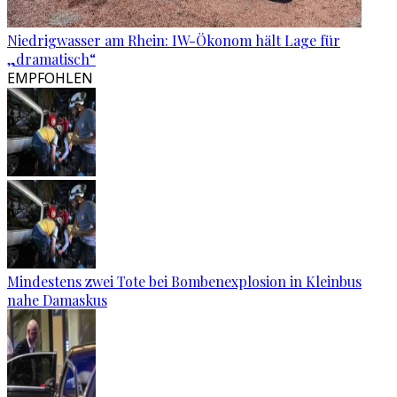
Niedrigwasser am Rhein: IW-Ökonom hält Lage für
„dramatisch“
EMPFOHLEN
Mindestens zwei Tote bei Bombenexplosion in Kleinbus
nahe Damaskus