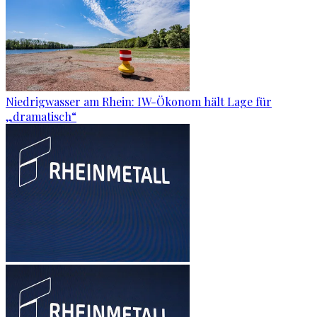
Niedrigwasser am Rhein: IW-Ökonom hält Lage für
„dramatisch“