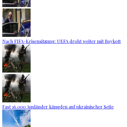
Nach FIFA-Krisensitzung: UEFA droht weiter mit Boykott
Fast 16.000 Ausländer kämpfen auf ukrainischer Seite