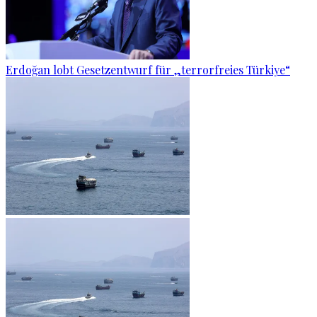
Erdoğan lobt Gesetzentwurf für „terrorfreies Türkiye“