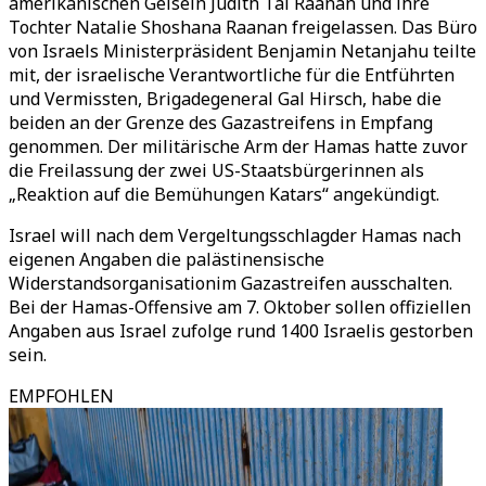
amerikanischen Geiseln Judith Tai Raanan und ihre
Tochter Natalie Shoshana Raanan freigelassen. Das Büro
von Israels Ministerpräsident Benjamin Netanjahu teilte
mit, der israelische Verantwortliche für die Entführten
und Vermissten, Brigadegeneral Gal Hirsch, habe die
beiden an der Grenze des Gazastreifens in Empfang
genommen. Der militärische Arm der Hamas hatte zuvor
die Freilassung der zwei US-Staatsbürgerinnen als
„Reaktion auf die Bemühungen Katars“ angekündigt.
Israel will nach dem Vergeltungsschlagder Hamas nach
eigenen Angaben die palästinensische
Widerstandsorganisationim Gazastreifen ausschalten.
Bei der Hamas-Offensive am 7. Oktober sollen offiziellen
Angaben aus Israel zufolge rund 1400 Israelis gestorben
sein.
EMPFOHLEN