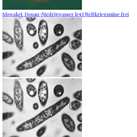
Slowakei: Donau-Niedrigwasser legt Weltkriegsmine frei