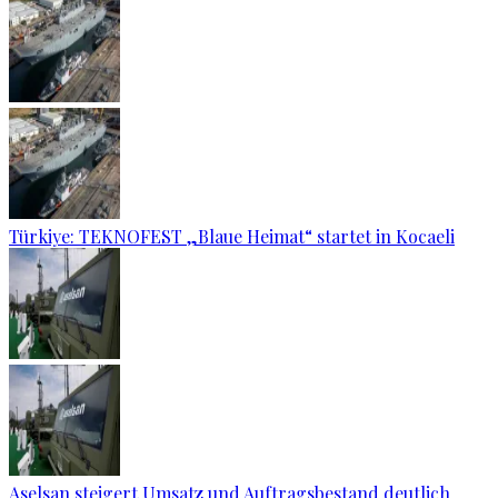
Türkiye: TEKNOFEST „Blaue Heimat“ startet in Kocaeli
Aselsan steigert Umsatz und Auftragsbestand deutlich