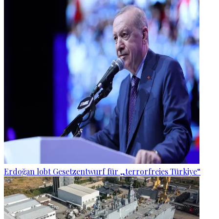
Erdoğan lobt Gesetzentwurf für „terrorfreies Türkiye“