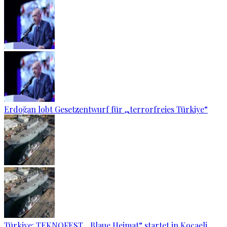
Erdoğan lobt Gesetzentwurf für „terrorfreies Türkiye“
Türkiye: TEKNOFEST „Blaue Heimat“ startet in Kocaeli