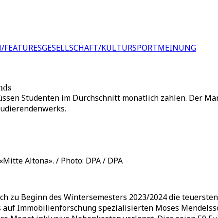
/FEATURES
GESELLSCHAFT/KULTUR
SPORT
MEINUNG
nds
 müssen Studenten im Durchschnitt monatlich zahlen. Der M
tudierendenwerks.
itte Altona». / Photo: DPA / DPA
h zu Beginn des Wintersemesters 2023/2024 die teuersten 
auf Immobilienforschung spezialisierten Moses Mendelssoh