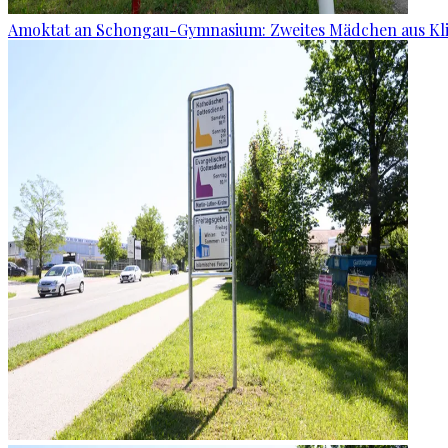
Amoktat an Schongau-Gymnasium: Zweites Mädchen aus Kli