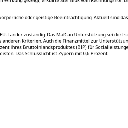
Wirkung gezeigt, erklärte Stef Blok vom Rechnungshof. Di
körperliche oder geistige Beeinträchtigung. Aktuell sind d
EU-Länder zuständig. Das Maß an Unterstützung sei dort seh
 anderen Kriterien. Auch die Finanzmittel zur Unterstütz
zent ihres Bruttoinlandsproduktes (BIP) für Sozialleistunge
isten. Das Schlusslicht ist Zypern mit 0,6 Prozent.