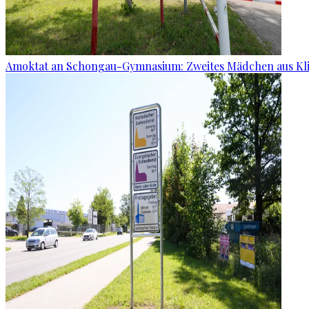
Amoktat an Schongau-Gymnasium: Zweites Mädchen aus Kli