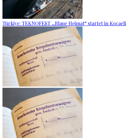
Türkiye: TEKNOFEST „Blaue Heimat“ startet in Kocaeli