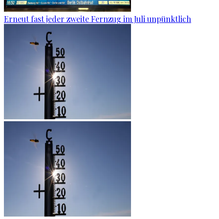
Erneut fast jeder zweite Fernzug im Juli unpünktlich