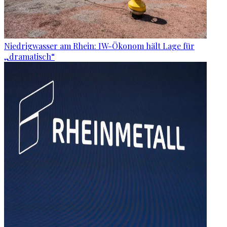
Niedrigwasser am Rhein: IW-Ökonom hält Lage für
„dramatisch“