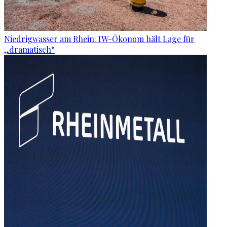
Niedrigwasser am Rhein: IW-Ökonom hält Lage für
„dramatisch“