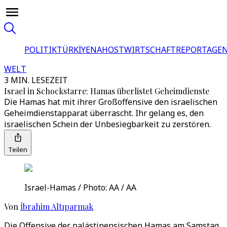
POLITIK
TÜRKİYE
NAHOST
WIRTSCHAFT
REPORTAGEN
WELT
3 MIN. LESEZEIT
Israel in Schockstarre: Hamas überlistet Geheimdienste
Die Hamas hat mit ihrer Großoffensive den israelischen
Geheimdienstapparat überrascht. Ihr gelang es, den
israelischen Schein der Unbesiegbarkeit zu zerstören.
Teilen
Israel-Hamas / Photo: AA / AA
Von
İbrahim Altıparmak
Die Offensive der palästinensischen Hamas am Samstag