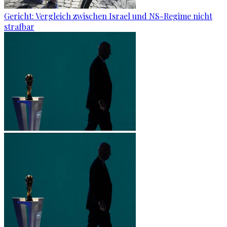
Gericht: Ver­gleich zwi­schen Is­ra­el und NS-Re­gime nicht
straf­bar