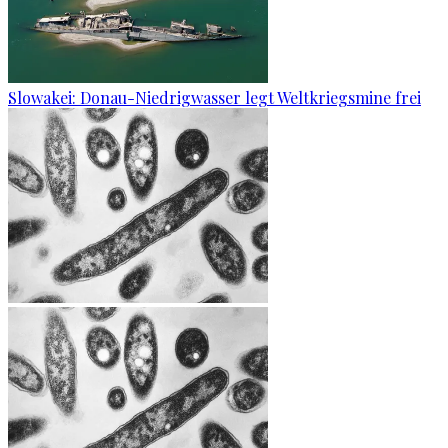
Slowakei: Donau-Niedrigwasser legt Weltkriegsmine frei