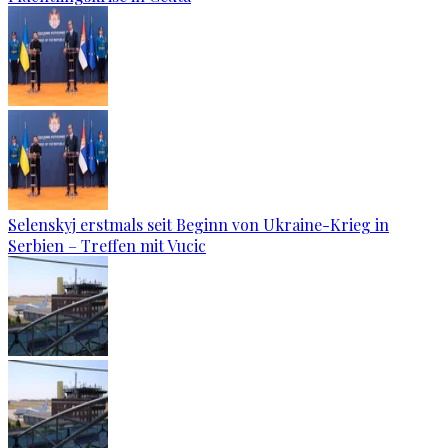
Selenskyj erstmals seit Beginn von Ukraine-Krieg in
Serbien – Treffen mit Vucic