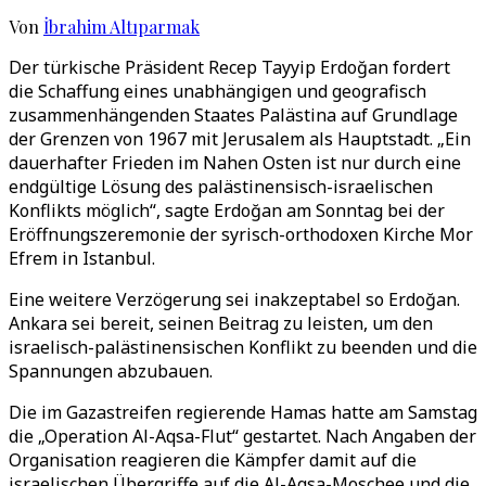
Von
İbrahim Altıparmak
Der türkische Präsident Recep Tayyip Erdoğan fordert
die Schaffung eines unabhängigen und geografisch
zusammenhängenden Staates Palästina auf Grundlage
der Grenzen von 1967 mit Jerusalem als Hauptstadt. „Ein
dauerhafter Frieden im Nahen Osten ist nur durch eine
endgültige Lösung des palästinensisch-israelischen
Konflikts möglich“, sagte Erdoğan am Sonntag bei der
Eröffnungszeremonie der syrisch-orthodoxen Kirche Mor
Efrem in Istanbul.
Eine weitere Verzögerung sei inakzeptabel so Erdoğan.
Ankara sei bereit, seinen Beitrag zu leisten, um den
israelisch-palästinensischen Konflikt zu beenden und die
Spannungen abzubauen.
Die im Gazastreifen regierende Hamas hatte am Samstag
die „Operation Al-Aqsa-Flut“ gestartet. Nach Angaben der
Organisation reagieren die Kämpfer damit auf die
israelischen Übergriffe auf die Al-Aqsa-Moschee und die