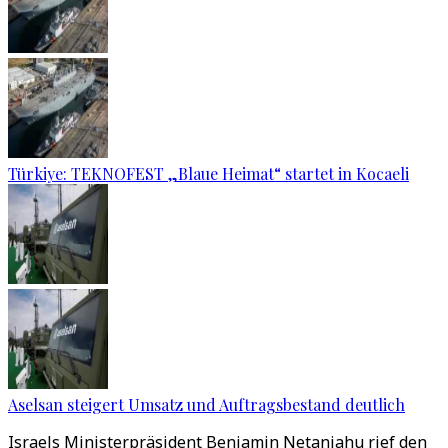
Türkiye: TEKNOFEST „Blaue Heimat“ startet in Kocaeli
Aselsan steigert Umsatz und Auftragsbestand deutlich
Israels Ministerpräsident Benjamin Netanjahu rief den