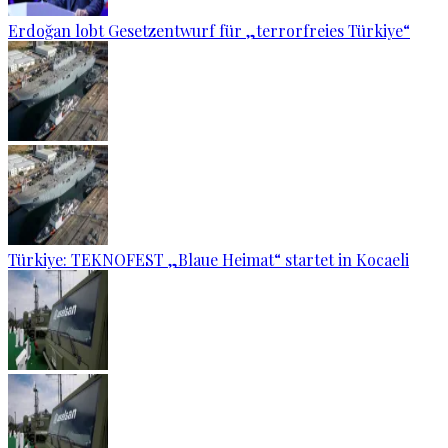
Erdoğan lobt Gesetzentwurf für „terrorfreies Türkiye“
Türkiye: TEKNOFEST „Blaue Heimat“ startet in Kocaeli