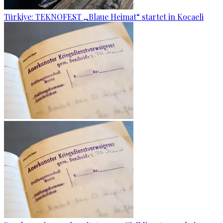
Türkiye: TEKNOFEST „Blaue Heimat“ startet in Kocaeli