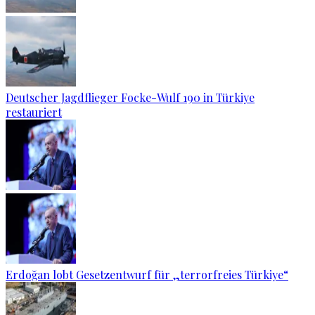
Deutscher Jagdflieger Focke-Wulf 190 in Türkiye
restauriert
Erdoğan lobt Gesetzentwurf für „terrorfreies Türkiye“