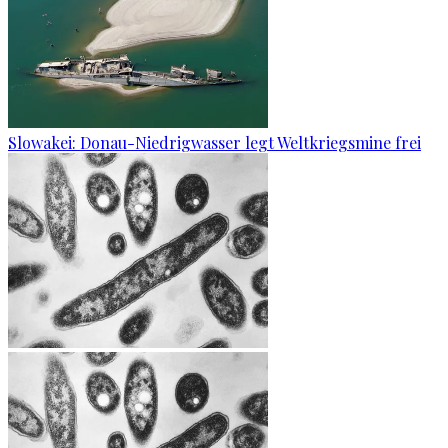
Slowakei: Donau-Niedrigwasser legt Weltkriegsmine frei