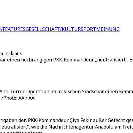
/FEATURES
GESELLSCHAFT/KULTUR
SPORT
MEINUNG
m Irak aus
har einen hochrangigen PKK-Kommandeur „neutralisiert“. Er
 Anti-Terror-Operation im irakischen Sindschar einen Komm
 /Photo: AA / AA
 Angaben den PKK-Kommandeur Çiya Fekir außer Gefecht ges
neutralisiert“, wie die Nachrichtenagentur Anadolu am Frei