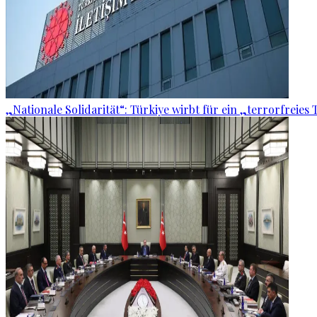
„Nationale Solidarität“: Türkiye wirbt für ein „terrorfreies 