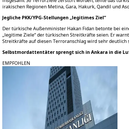
insgesamt 36 Terrorziele zerstört worden, teilte das türk
irakischen Regionen Metina, Gara, Hakurk, Qandil und Asos
Jegliche PKK/YPG-Stellungen „legitimes Ziel“
Der türkische Außenminister Hakan Fidan betonte bei ein
„legitime Ziele“ der türkischen Streitkräfte seien. Er wa
Streitkräfte auf diesen Terroranschlag wird sehr deutlich
Selbstmordattentäter sprengt sich in Ankara in die Lu
EMPFOHLEN