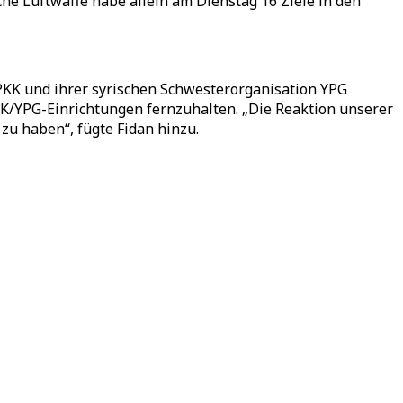
che Luftwaffe habe allein am Dienstag 16 Ziele in den
 PKK und ihrer syrischen Schwesterorganisation YPG
 PKK/YPG-Einrichtungen fernzuhalten. „Die Reaktion unserer
zu haben“, fügte Fidan hinzu.