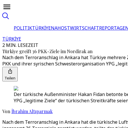
POLITIK
TÜRKİYE
NAHOST
WIRTSCHAFT
REPORTAGEN
TÜRKİYE
2 MIN. LESEZEIT
Türkiye greift 36 PKK-Ziele im Nordirak an
Nach dem Terroranschlag in Ankara hat Türkiye mehrere Zi
PKK und ihrer syrischen Schwesterorganisation YPG „legiti
Teilen
Der türkische Außenminister Hakan Fidan betonte be
YPG „legitime Ziele“ der türkischen Streitkräfte seien
Von
İbrahim Altıparmak
Nach dem Terroranschlag in Ankara hat die türkische Luft