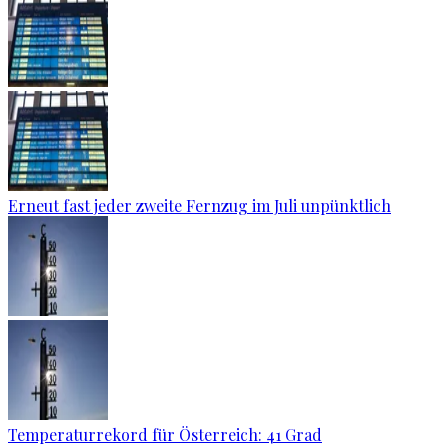
Erneut fast jeder zweite Fernzug im Juli unpünktlich
Temperaturrekord für Österreich: 41 Grad