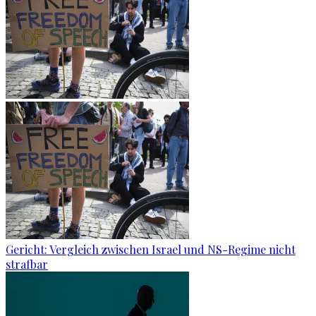
Gericht: Ver­gleich zwi­schen Is­ra­el und NS-Re­gime nicht
straf­bar