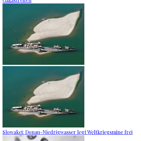
Gazastreifen
Slowakei: Donau-Niedrigwasser legt Weltkriegsmine frei