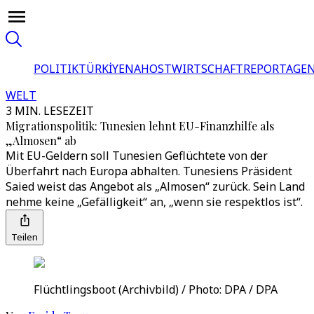
POLITIK
TÜRKİYE
NAHOST
WIRTSCHAFT
REPORTAGEN
WELT
3 MIN. LESEZEIT
Migrationspolitik: Tunesien lehnt EU-Finanzhilfe als
„Almosen“ ab
Mit EU-Geldern soll Tunesien Geflüchtete von der
Überfahrt nach Europa abhalten. Tunesiens Präsident
Saied weist das Angebot als „Almosen“ zurück. Sein Land
nehme keine „Gefälligkeit“ an, „wenn sie respektlos ist“.
Teilen
Flüchtlingsboot (Archivbild) / Photo: DPA / DPA