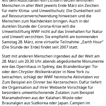
Mit dem Ausschalten von Lichtern setzen Millionen
Menschen in aller Welt jeweils Ende März ein Zeichen
für mehr Klima- und Umweltschutz. Die Dunkelheit soll
auf Ressourcenverschwendung hinweisen und die
Menschen zum Nachdenken bringen. Auch in der
dunklen Stunde der Corona-Krise will die
Umweltstiftung WWF nicht auf das Innehalten für Natur
und Umwelt verzichten. Sie empfiehlt am kommenden
Samstag 28. März, eine virtuelle Teilnahme. „Earth Hour“
(Die Stunde der Erde) findet seit 2007 statt.
Statt mit anderen Menschen irgendwo auf der Welt am
28. März um 20.30 Uhr abends abgedunkelte Monumente
wie das Opernhaus in Sydney, das Brandenburger Tor
oder den Chrysler-Wolkenkratzer in New York zu
betrachten, schlägt der WWF heimische Aktivitäten vor.
Zum Beispiel ein Dinner bei Kerzenschein. Dafür liefert
die Organisation auf ihrer Webseite Vorschläge für
besonders umweltschonende Zutaten: zum Beispiel
Maramabohnen aus der Kalahari-Wüste oder
Braunalgen aus Südkorea oder Japan. Campen im