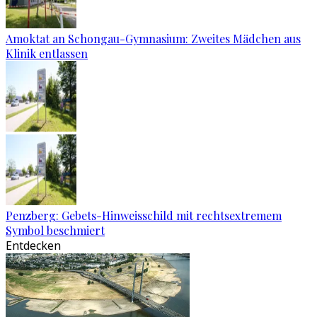
Amoktat an Schongau-Gymnasium: Zweites Mädchen aus
Klinik entlassen
Penzberg: Gebets-Hinweisschild mit rechtsextremem
Symbol beschmiert
Entdecken