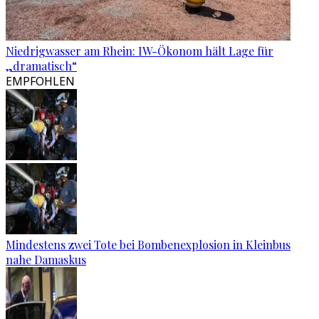
Niedrigwasser am Rhein: IW-Ökonom hält Lage für
„dramatisch“
EMPFOHLEN
Mindestens zwei Tote bei Bombenexplosion in Kleinbus
nahe Damaskus