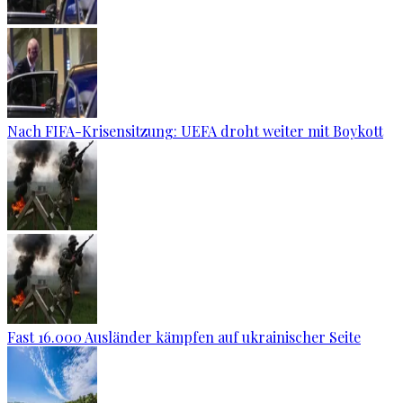
Nach FIFA-Krisensitzung: UEFA droht weiter mit Boykott
Fast 16.000 Ausländer kämpfen auf ukrainischer Seite