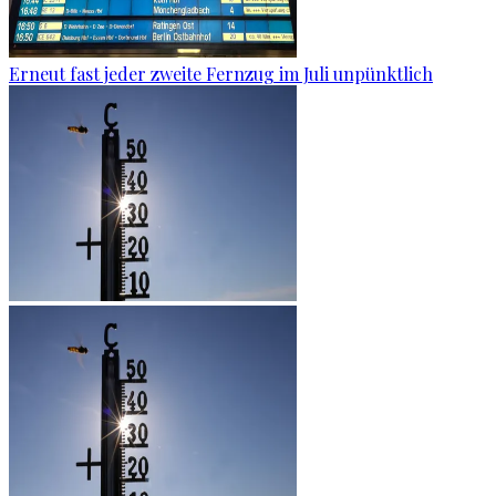
Erneut fast jeder zweite Fernzug im Juli unpünktlich