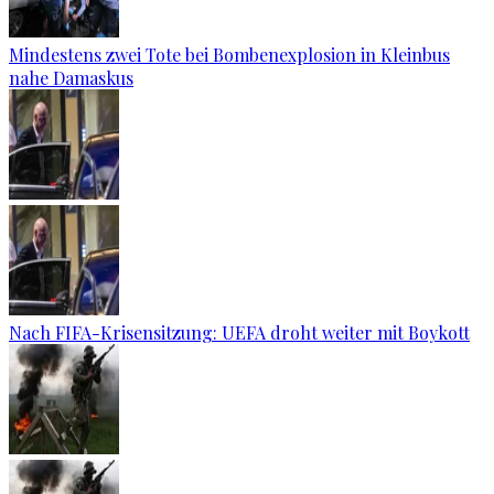
Mindestens zwei Tote bei Bombenexplosion in Kleinbus
nahe Damaskus
Nach FIFA-Krisensitzung: UEFA droht weiter mit Boykott