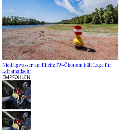
Niedrigwasser am Rhein: IW-Ökonom hält Lage für
„dramatisch“
EMPFOHLEN