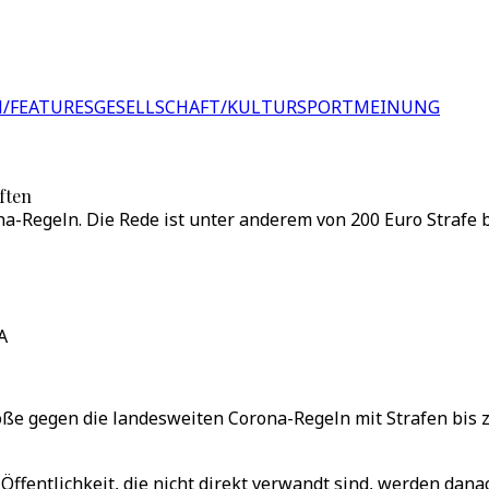
/FEATURES
GESELLSCHAFT/KULTUR
SPORT
MEINUNG
ften
a-Regeln. Die Rede ist unter anderem von 200 Euro Strafe 
A
ße gegen die landesweiten Corona-Regeln mit Strafen bis 
fentlichkeit, die nicht direkt verwandt sind, werden danac