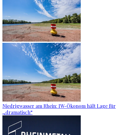
Niedrigwasser am Rhein: IW-Ökonom hält Lage für
„dramatisch“