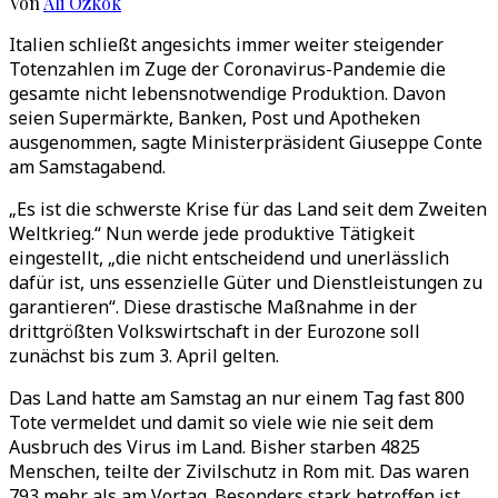
Von
Ali Özkök
Italien schließt angesichts immer weiter steigender
Totenzahlen im Zuge der Coronavirus-Pandemie die
gesamte nicht lebensnotwendige Produktion. Davon
seien Supermärkte, Banken, Post und Apotheken
ausgenommen, sagte Ministerpräsident Giuseppe Conte
am Samstagabend.
„Es ist die schwerste Krise für das Land seit dem Zweiten
Weltkrieg.“ Nun werde jede produktive Tätigkeit
eingestellt, „die nicht entscheidend und unerlässlich
dafür ist, uns essenzielle Güter und Dienstleistungen zu
garantieren“. Diese drastische Maßnahme in der
drittgrößten Volkswirtschaft in der Eurozone soll
zunächst bis zum 3. April gelten.
Das Land hatte am Samstag an nur einem Tag fast 800
Tote vermeldet und damit so viele wie nie seit dem
Ausbruch des Virus im Land. Bisher starben 4825
Menschen, teilte der Zivilschutz in Rom mit. Das waren
793 mehr als am Vortag. Besonders stark betroffen ist